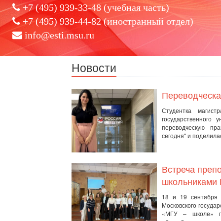
+7 (495) 939-33-48 (учебная часть)
+7 (495) 939-44-82 (иностранный отдел)
info@esti.msu.ru
Новости
Переводческая
Студентка магист
государственного 
переводческую пр
сегодня" и поделила
Встреча преп
школьниками 
18 и 19 сентября 
Московского госуда
«МГУ – школе» п