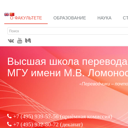
О ФАКУЛЬТЕТЕ
ОБРАЗОВАНИЕ
НАУКА
С
Высшая школа перевода 
МГУ имени М.В. Ломоно
«Переводчики – почт
+7 (495) 939-57-56
(приёмная комиссия)
+7 (495) 932-80-72 (деканат)