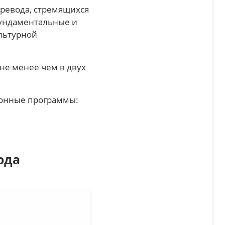
еревода, стремящихся
фундаментальные и
ультурной
не менее чем в двух
ионные программы:
ода