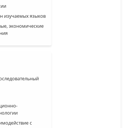
сии
ан изучаемых языков
ые, экономические
ния
последовательный
ционно-
нологии
имодействие с