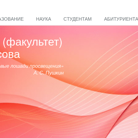
АЗОВАНИЕ
НАУКА
СТУДЕНТАМ
АБИТУРИЕНТ
(факультет)
сова
овые лошади просвещения»
А. С. Пушкин