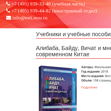
+7 (495) 939-33-48 (учебная часть)
+7 (495) 939-44-82 (иностранный отдел)
info@esti.msu.ru
Учебники и учебные пособи
Алибаба, Байду, Вичат и мно
современном Китае
Авторы:
Жигульская 
Год издания:
2018
Место издания:
Вост
Объём:
158 страниц
Подробнее