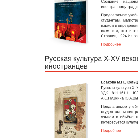
Создание национа
иностранному традиц
Предлагаемое учебн
студентам, магист
языком в определён
всем тем, кто инте
Страниц – 224 Из-во:
Подробнее
Русская культура X-XV веко
иностранцев
Есакова М.Н., Кольц
Русская культура X–X
УДК 811.161.1 IS
А.С.Пушкина Ю.А.Вь
Предлагаемое учебн
студентам, магист
языком в объёме н
интересуется культу
Подробнее