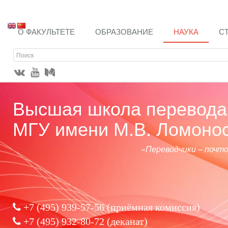
О ФАКУЛЬТЕТЕ
ОБРАЗОВАНИЕ
НАУКА
С
Высшая школа перевода 
МГУ имени М.В. Ломоно
«Переводчики – почт
+7 (495) 939-57-56
(приёмная комиссия)
+7 (495) 932-80-72 (деканат)