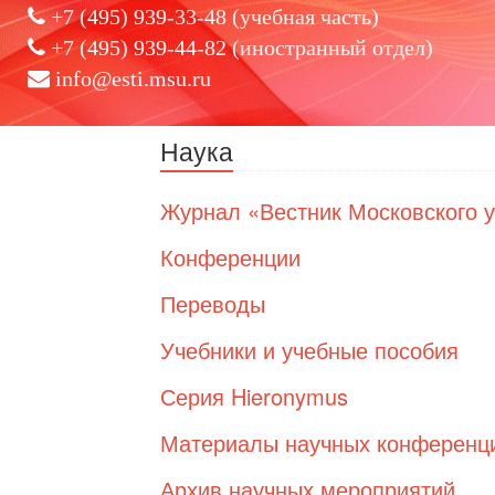
+7 (495) 939-33-48 (учебная часть)
+7 (495) 939-44-82 (иностранный отдел)
info@esti.msu.ru
Наука
Журнал «Вестник Московского 
Конференции
Переводы
Учебники и учебные пособия
Серия Hieronymus
Материалы научных конференц
Архив научных мероприятий