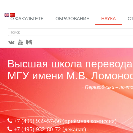
О ФАКУЛЬТЕТЕ
ОБРАЗОВАНИЕ
НАУКА
С
Высшая школа перевода 
МГУ имени М.В. Ломоно
«Переводчики – почт
+7 (495) 939-57-56
(приёмная комиссия)
+7 (495) 932-80-72 (деканат)