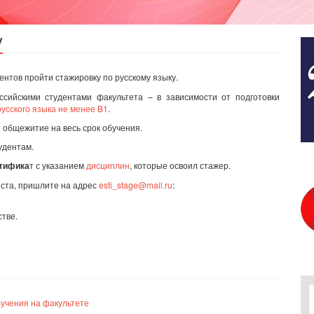
у
нтов пройти стажировку по русскому языку.
сийскими студентами факультета – в зависимости от подготовки
русского языка не менее B1
.
общежитие на весь срок обучения.
удентам.
тифика
т с указанием
дисциплин
, которые освоил стажер.
йста, пришлите на адрес
esti_stage@mail.ru
:
тве.
учения на факультете