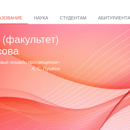
АЗОВАНИЕ
НАУКА
СТУДЕНТАМ
АБИТУРИЕНТ
(факультет)
сова
овые лошади просвещения»
А. С. Пушкин