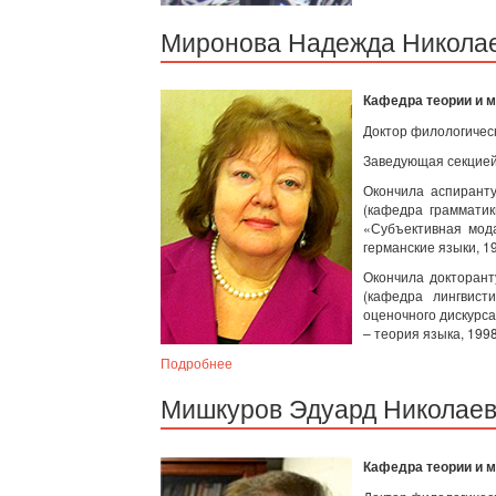
Миронова Надежда Никола
Кафедра теории и 
Доктор филологическ
Заведующая секцией 
Окончила аспиранту
(кафедра грамматик
«Субъективная мода
германские языки, 19
Окончила докторант
(кафедра лингвист
оценочного дискурса
– теория языка, 1998
Подробнее
Мишкуров Эдуард Николае
Кафедра теории и 