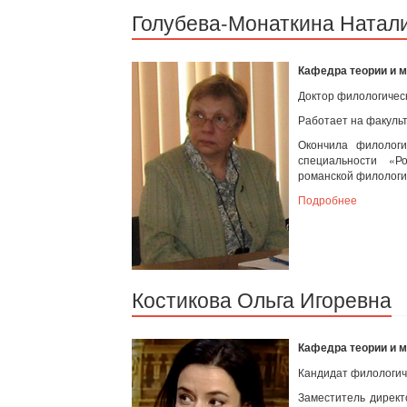
Голубева-Монаткина Натал
Кафедра теории и 
Доктор филологическ
Работает на факульт
Окончила филологи
специальности «Р
романской филологии
Подробнее
Костикова Ольга Игоревна
Кафедра теории и 
Кандидат филологиче
Заместитель дирек