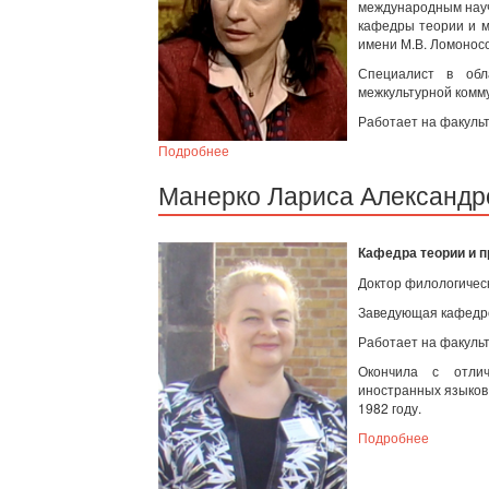
международным науч
кафедры теории и м
имени М.В. Ломоносо
Специалист в обл
межкультурной комму
Работает на факульт
Подробнее
Манерко Лариса Александр
Кафедра теории и п
Доктор филологическ
Заведующая кафедрой
Работает на факульт
Окончила с отлич
иностранных языков 
1982 году.
Подробнее