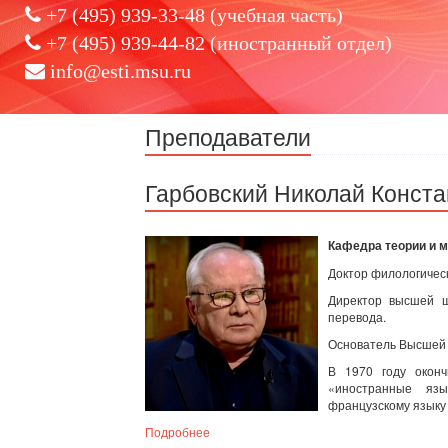
+7 (495) 939-33-48 (учебная часть)
+7 (495) 939-44-82 (иностранный отдел)
info@esti.msu.ru
Преподаватели
Гарбовский Николай Конст
Кафедра теории и 
Доктор филологическ
Директор высшей ш
перевода.
Основатель Высшей 
В 1970 году оконч
«иностранные яз
французскому языку 
Подробнее