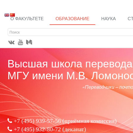
О ФАКУЛЬТЕТЕ
ОБРАЗОВАНИЕ
НАУКА
С
Высшая школа перевода 
МГУ имени М.В. Ломоно
«Переводчики – почт
+7 (495) 939-57-56
(приёмная комиссия)
+7 (495) 932-80-72 (деканат)