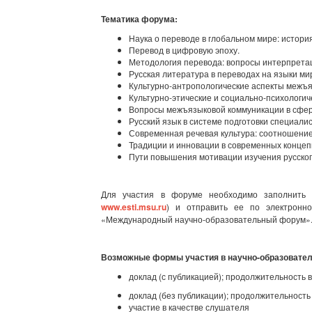
Тематика форума:
Наука о переводе в глобальном мире: истори
Перевод в цифровую эпоху.
Методология перевода: вопросы интерпретац
Русская литература в переводах на языки ми
Культурно-антропологические аспекты межъ
Культурно-этические и социально-психологи
Вопросы межъязыковой коммуникации в сфере
Русский язык в системе подготовки специал
Современная речевая культура: соотношение
Традиции и инновации в современных концеп
Пути повышения мотивации изучения русског
Для участия в форуме необходимо заполнит
www.esti.msu.ru
) и отправить ее по электронн
«Международный научно-образовательный форум»
Возможные формы участия в научно-образовате
доклад (с публикацией); продолжительность 
доклад (без публикации); продолжительность
участие в качестве слушателя