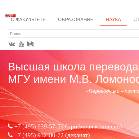
О ФАКУЛЬТЕТЕ
ОБРАЗОВАНИЕ
НАУКА
С
Высшая школа перевода 
МГУ имени М.В. Ломоно
«Переводчики – почт
+7 (495) 939-57-56
(приёмная комиссия)
+7 (495) 932-80-72 (деканат)