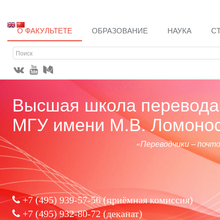
О ФАКУЛЬТЕТЕ
ОБРАЗОВАНИЕ
НАУКА
С
Высшая школа перевода 
МГУ имени М.В. Ломоно
«Переводчики – почт
+7 (495) 939-57-56
(приёмная комиссия)
+7 (495) 932-80-72 (деканат)