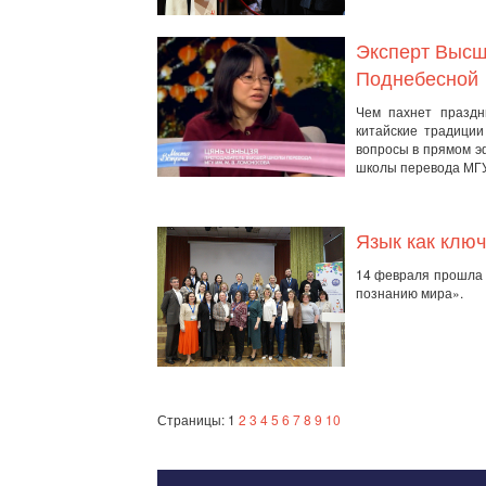
Эксперт Высш
Поднебесной
Чем пахнет праздн
китайские традиции
вопросы в прямом э
школы перевода МГУ
Язык как ключ
14 февраля прошла 
познанию мира».
Страницы: 1
2
3
4
5
6
7
8
9
10