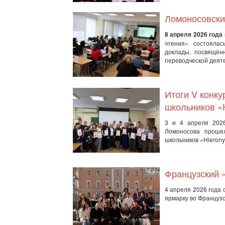
Ломоносовски
8 апреля 2026 года
чтения» состояла
доклады, посвящён
переводческой деят
Итоги V конку
школьников «
3 и 4 апреля 202
Ломоносова проше
школьников «Hieron
Французский 
4 апреля 2026 года
ярмарку во Французс