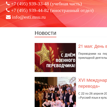
+7 (495) 939-33-48 (учебная часть)
+7 (495) 939-44-82 (иностранный отдел)
info@esti.msu.ru
Новости
21 мая: День 
Переводчики на пер
прикладной деятель
XVI Междунар
перевода»
С 22 по 26 апреля 
«Русский язык и куль