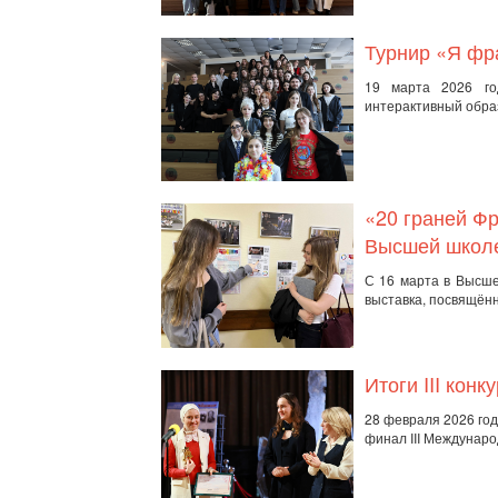
Турнир «Я фр
19 марта 2026 го
интерактивный обра
«20 граней Ф
Высшей школ
С 16 марта в Высше
выставка, посвящён
Итоги III кон
28 февраля 2026 го
финал III Междунаро