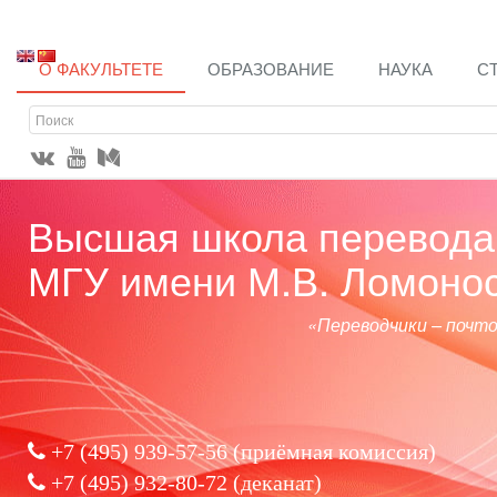
О ФАКУЛЬТЕТЕ
ОБРАЗОВАНИЕ
НАУКА
С
Высшая школа перевода 
МГУ имени М.В. Ломоно
«Переводчики – почт
+7 (495) 939-57-56
(приёмная комиссия)
+7 (495) 932-80-72 (деканат)