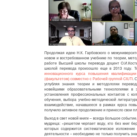
Продолжая идею Н.К. Гарбовского о межуниверсит
новом и востребованном учебнике по теории, мето
работе Высшей школы перевода доцент О.И.Кост
школой перевода произошло еще в 2013 году. Т
инновационного курса повышения квалификации
(факультетом) совместно с Рабочей группой CIUTI
. 
углубляя знания теории и методологии перево
новейшими образовательными технологиями в э
установления профессиональных контактов с ко
обучения, выбора учебно-методической литератур
взаимодействие, начавшееся в рамках курса пов
получило активное продолжение и принесло свои п
Выход в свет новой книги – всегда большое событие,
мудреца: «решетом черпает воду, кто без книг бе
которых содержится систематическое изложение 
деятельности – необходимо не только получить зна