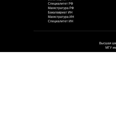
Специалитет РФ
Магистратура РФ
Бакалавриат ИН
Магистратура ИН
Специалитет ИН
Высшая шко
МГУ им