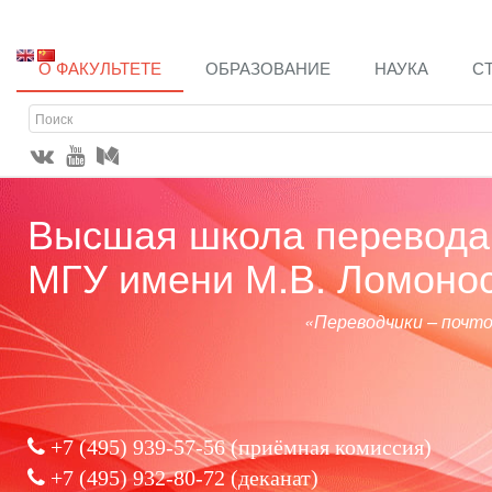
О ФАКУЛЬТЕТЕ
ОБРАЗОВАНИЕ
НАУКА
С
Высшая школа перевода 
МГУ имени М.В. Ломоно
«Переводчики – почт
+7 (495) 939-57-56
(приёмная комиссия)
+7 (495) 932-80-72 (деканат)