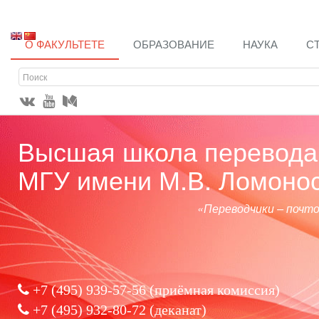
О ФАКУЛЬТЕТЕ
ОБРАЗОВАНИЕ
НАУКА
С
Высшая школа перевода 
МГУ имени М.В. Ломоно
«Переводчики – почт
+7 (495) 939-57-56
(приёмная комиссия)
+7 (495) 932-80-72 (деканат)