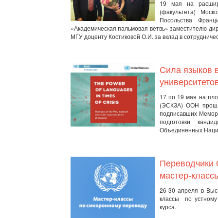
19 мая на расшир
(факультета) Моск
Посольства Франц
«Академическая пальмовая ветвь» заместителю ди
МГУ доценту Костиковой О.И. за вклад в сотрудничес
Сила языков в
университето
17 по 19 мая на пл
(ЭСКЗА) ООН прошл
подписавших Мемора
подготовки канди
Объединенных Наций
Переводчики 
мастер-класс
26-30 апреля в Выс
классы по устному 
курса.