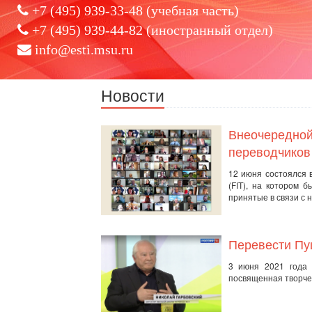
+7 (495) 939-33-48 (учебная часть)
+7 (495) 939-44-82 (иностранный отдел)
info@esti.msu.ru
Новости
Внеочередной
переводчиков
12 июня состоялся 
(FIT), на котором 
принятые в связи с 
Перевести Пу
3 июня 2021 года 
посвященная творчес